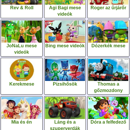
Rev & Roll
Agi Bagi mese
Roger az űrjárőr
videók
JoNaLu mese
Bing mese videók
Dózerkék mese
videók
Kerekmese
Pizsihősök
Thomas a
gőzmozdony
Mia és én
Láng és a
Dóra a felfedező
szuperverdák