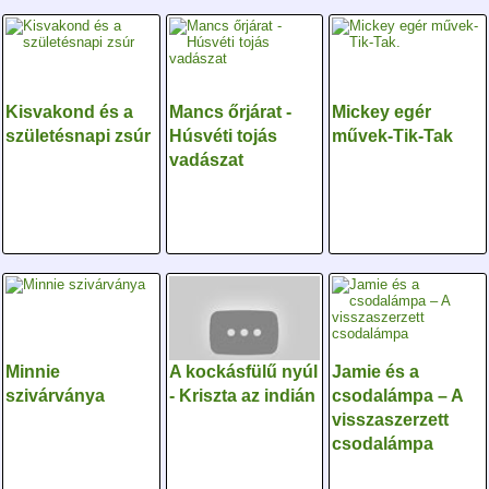
Kisvakond és a
Mancs őrjárat -
Mickey egér
születésnapi zsúr
Húsvéti tojás
művek-Tik-Tak
vadászat
Minnie
A kockásfülű nyúl
Jamie és a
szivárványa
- Kriszta az indián
csodalámpa – A
visszaszerzett
csodalámpa