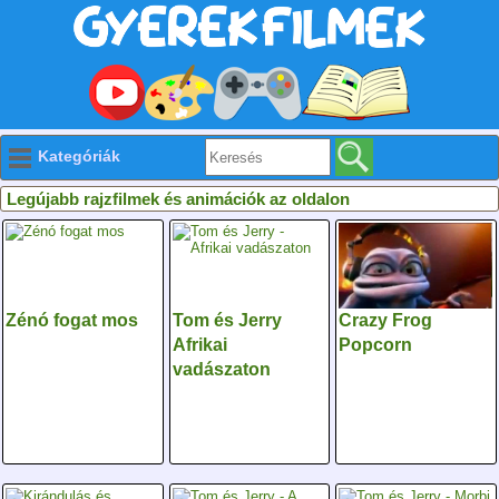
Kategóriák
Legújabb rajzfilmek és animációk az oldalon
Zénó fogat mos
Tom és Jerry
Crazy Frog
Afrikai
Popcorn
vadászaton