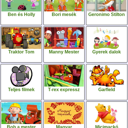
Ben és Holly
Bori mesék
Geronimo Stilton
Traktor Tom
Manny Mester
Gyerek dalok
Teljes filmek
T-rex expressz
Garfield
Bob,a mester
Magyar
Micimackó