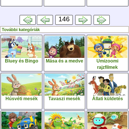
146
További kategóriák
Bluey és Bingo
Mása és a medve
Umizoomi
rajzfilmek
Húsvéti mesék
Tavaszi mesék
Állati küldetés