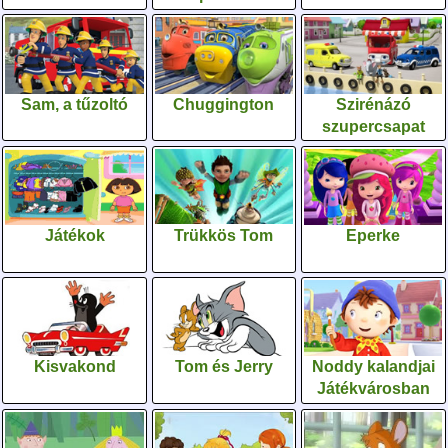
Sam, a tűzoltó
Chuggington
Szirénázó
szupercsapat
Játékok
Trükkös Tom
Eperke
Kisvakond
Tom és Jerry
Noddy kalandjai
Játékvárosban